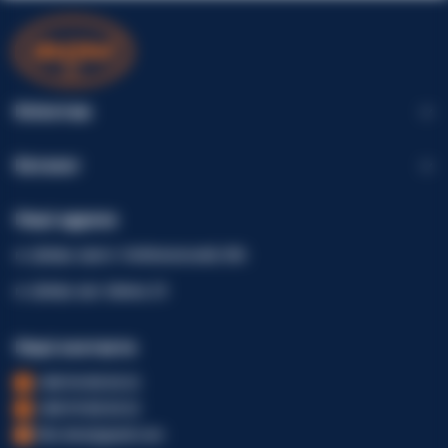
Клієнтам
Каталог
Наші адреси
м. Дніпро, просп. Слобожанський, 40А
м. Дніпро, вул. Шинна, 23
Наші контакти
+380 96 002 82 22
+380 99 002 82 22
fdm.dveri@gmail.com