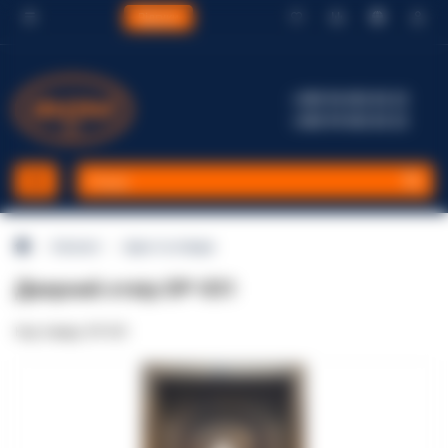
Відгуки
+380 96 002 82 22
+380 99 002 82 22
Каталог
Арки та отвори
Дверний отвір DP-031
Код товару: DP-031