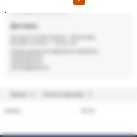
Доставка
Доставка по м Київ та Дніпро — безкоштовна
Доставка по області — 15,0 грн / км.
За більш детальною інформацією звертайтесь:
+38 096 002 82 22
+38 099 002 82 22
fdm.dveri@gmail.com
Відгуки
Питання-відповідь
0
0
Артикул
DP-031