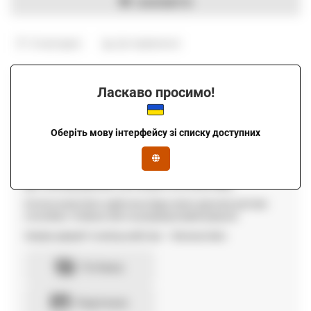
ЗАМОВИТИ
В закладки
До порівняння
Оплата
Ласкаво просимо!
Ми працюємо за умови передплати 50% вартості
замовлення при оформленні договору та 50% після монтажу
Оберіть мову інтерфейсу зі списку доступних
та встановлення.
Також доступна розстрочка, за її умовами - передплата 50%,
залишок вартості виплачується згідно договору-розстрочки
(до 3 місяців рівними частинами після монтажу).
Оплата може бути здійснена будь-яким зручним для вас
способом: готівкою або на розрахунковий рахунок.
Заміри дверей та виїзд майстра — безкоштовні.