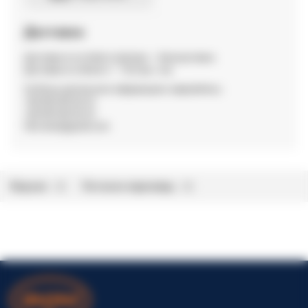
Доставка
Доставка по м Київ та Дніпро — безкоштовна
Доставка по області — 15,0 грн / км.
За більш детальною інформацією звертайтесь:
+38 096 002 82 22
+38 099 002 82 22
fdm.dveri@gmail.com
Відгуки
Питання-відповідь
0
0