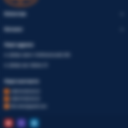
Клієнтам
Каталог
Наші адреси
м. Дніпро, просп. Слобожанський, 40А
м. Дніпро, вул. Шинна, 23
Наші контакти
+380 96 002 82 22
+380 99 002 82 22
fdm.dveri@gmail.com