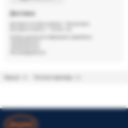
Доставка
Доставка по м Київ та Дніпро — безкоштовна
Доставка по області — 15,0 грн / км.
За більш детальною інформацією звертайтесь:
+38 096 002 82 22
+38 099 002 82 22
fdm.dveri@gmail.com
Відгуки
Питання-відповідь
0
0