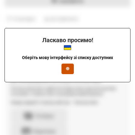
ЗАМОВИТИ
В закладки
До порівняння
Оплата
Ласкаво просимо!
Ми працюємо за умови передплати 50% вартості
замовлення при оформленні договору та 50% після монтажу
Оберіть мову інтерфейсу зі списку доступних
та встановлення.
Також доступна розстрочка, за її умовами - передплата 50%,
залишок вартості виплачується згідно договору-розстрочки
(до 3 місяців рівними частинами після монтажу).
Оплата може бути здійснена будь-яким зручним для вас
способом: готівкою або на розрахунковий рахунок.
Заміри дверей та виїзд майстра — безкоштовні.