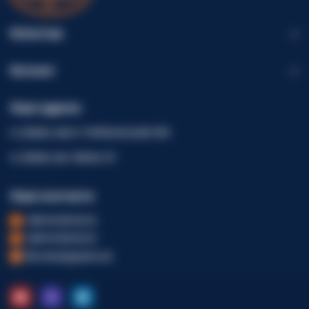
Клієнтам
Каталог
Наші адреси
м. Дніпро, просп. Слобожанський, 40А
м. Дніпро, вул. Шинна, 23
Наші контакти
+380 96 002 82 22
+380 99 002 82 22
fdm.dveri@gmail.com